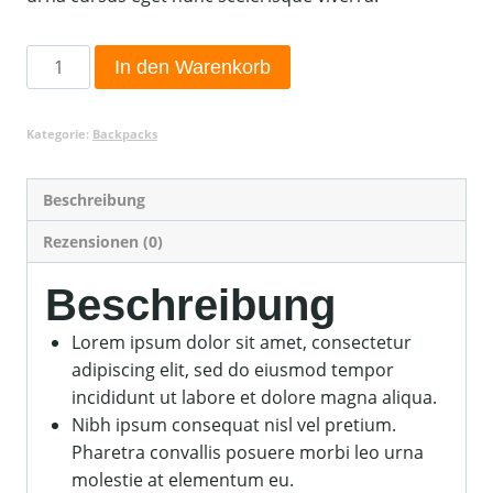
Midway
In den Warenkorb
12L
Pack
Kategorie:
Backpacks
Menge
Beschreibung
Rezensionen (0)
Beschreibung
Lorem ipsum dolor sit amet, consectetur
adipiscing elit, sed do eiusmod tempor
incididunt ut labore et dolore magna aliqua.
Nibh ipsum consequat nisl vel pretium.
Pharetra convallis posuere morbi leo urna
molestie at elementum eu.