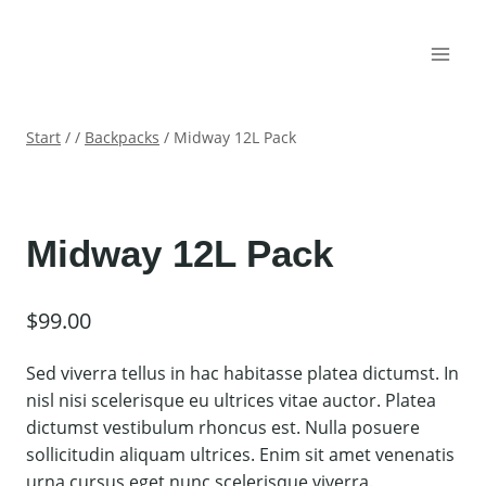
Zum
HERAYA
Inhalt
springen
Start
/
/
Backpacks
/
Midway 12L Pack
Midway 12L Pack
$
99.00
Sed viverra tellus in hac habitasse platea dictumst. In
nisl nisi scelerisque eu ultrices vitae auctor. Platea
dictumst vestibulum rhoncus est. Nulla posuere
sollicitudin aliquam ultrices. Enim sit amet venenatis
urna cursus eget nunc scelerisque viverra.